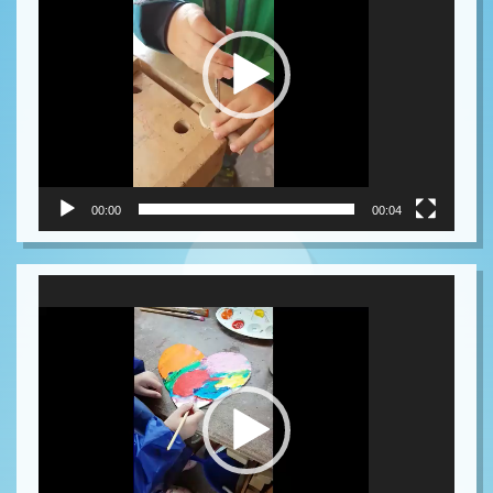
00:00
00:04
Video-
Player