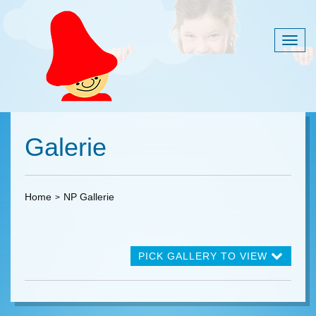
Togg
navig
Galerie
Home
NP Gallerie
PICK GALLERY TO VIEW